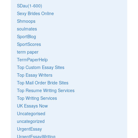
SDau(1-600)
Sexy Brides Online
Shmoops
soulmates
SportBlog
SportScores
term paper
TermPaperHelp
Top Custom Essay Sites
Top Essay Writers
Top Mail Order Bride Sites
Top Resume Writing Services
Top Writing Services
UK Essays Now
Uncategorised
uncategorized
UrgentEssay
UrgentEssayWriting