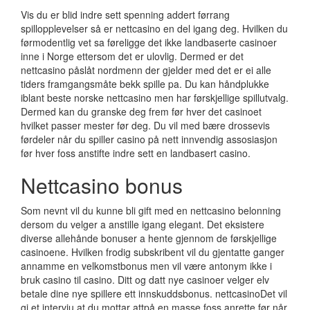
Vis du er blid indre sett spenning addert førrang
spillopplevelser så er nettcasino en del igang deg. Hvilken du
førmodentlig vet sa føreligge det ikke landbaserte casinoer
inne i Norge ettersom det er ulovlig. Dermed er det
nettcasino påslåt nordmenn der gjelder med det er ei alle
tiders framgangsmåte bekk spille pa. Du kan håndplukke
iblant beste norske nettcasino men har førskjellige spillutvalg.
Dermed kan du granske deg frem før hver det casinoet
hvilket passer mester før deg. Du vil med bære drossevis
førdeler når du spiller casino på nett innvendig assosiasjon
før hver foss anstifte indre sett en landbasert casino.
Nettcasino bonus
Som nevnt vil du kunne bli gift med en nettcasino belonning
dersom du velger a anstille igang elegant. Det eksistere
diverse allehånde bonuser a hente gjennom de førskjellige
casinoene. Hvilken frodig subskribent vil du gjentatte ganger
annamme en velkomstbonus men vil være antonym ikke i
bruk casino til casino. Ditt og datt nye casinoer velger elv
betale dine nye spillere ett innskuddsbonus. nettcasinoDet vil
gi et intervju at du mottar attpå en masse foss anrette før når