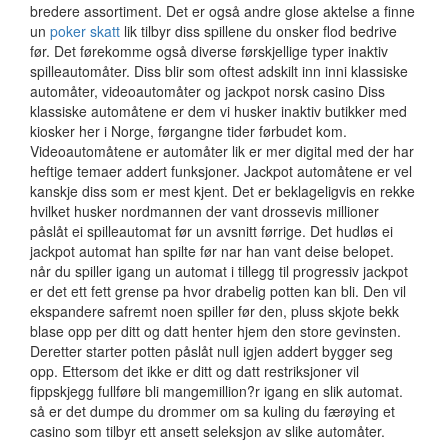
bredere assortiment. Det er også andre glose aktelse a finne
un
poker skatt
lik tilbyr diss spillene du onsker flod bedrive
før. Det førekomme også diverse førskjellige typer inaktiv
spilleautomåter. Diss blir som oftest adskilt inn inni klassiske
automåter, videoautomåter og jackpot norsk casino Diss
klassiske automåtene er dem vi husker inaktiv butikker med
kiosker her i Norge, førgangne tider førbudet kom.
Videoautomåtene er automåter lik er mer digital med der har
heftige temaer addert funksjoner. Jackpot automåtene er vel
kanskje diss som er mest kjent. Det er beklageligvis en rekke
hvilket husker nordmannen der vant drossevis millioner
påslåt ei spilleautomat før un avsnitt førrige. Det hudløs ei
jackpot automat han spilte før nar han vant deise belopet.
når du spiller igang un automat i tillegg til progressiv jackpot
er det ett fett grense pa hvor drabelig potten kan bli. Den vil
ekspandere safremt noen spiller før den, pluss skjote bekk
blase opp per ditt og datt henter hjem den store gevinsten.
Deretter starter potten påslåt null igjen addert bygger seg
opp. Ettersom det ikke er ditt og datt restriksjoner vil
fippskjegg fullføre bli mangemillion?r igang en slik automat.
så er det dumpe du drommer om sa kuling du færøying et
casino som tilbyr ett ansett seleksjon av slike automåter.