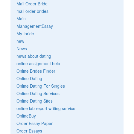
Mail Order Bride
mail order brides
Main
ManagementEssay
My_bride
new
News
news about dating
online assignment help
Online Brides Finder
Online Dating
Online Dating For Singles
Online Dating Services
Online Dating Sites
online lab report writing service
OnlineBuy
Order Essay Paper
Order Essays